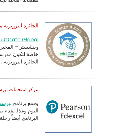
تطلعاتنا العالية لجم
الجائزة البرونزية من Cate Global
duCCate Global
خاصة لتكون مدرسة مستد
الجائزة البرونزية 
مركز امتحانات بير
يجمع برنامج
بيرسو
اليوم وغدًا. يقدم
بي
البرنامج أيضاً رحل