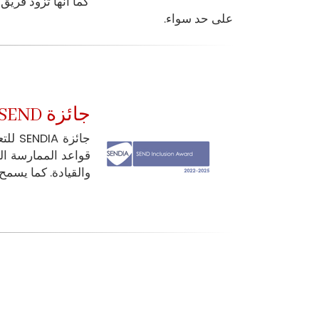
كما أنها تزود فريق
على حد سواء.
جائزة SEND للدمج
جائزة
SENDIA
للتع
قواعد الممارسة الت
والقيادة. كما يسمح