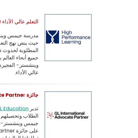
التعلم عالي الأداء (HPL)
مدرسة جيمس وينش
حيث ينص نهج التعلم
المطلوبة لحدوث ذل
وينشستر- الفجيرة 
عالي الأداء.
جائزة GL Education Advocate Partne
r
تدير
L Education