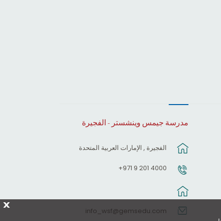
مدرسة جيمس وينشستر - الفجيرة
الفجيرة , الإمارات العربية المتحدة
4000 201 9 971+
X
info_wsf@gemsedu.com