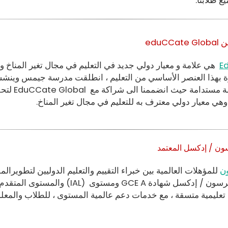
يع طلابنا.
eduC
E
هي علامة و معيار دولي جديد في التعليم في مجال تغير المناخ
امة حيث انضممنا الى شراكة مع EduCCate Global
لتح
، وهي معيار دولي معترف به للتعليم في مجال تغير المناخ.
سون / إدكسل المعتمد
ن
للمؤهلات العالمية بين خبراء التقييم والتعليم الدوليين لتطوير
رسون / إدكسل
شهادة
GCSE
GCE A
ومستوى
(IAL)
والمستوى المتقدم 
ة تعليمية متسقة ، مع خدمات دعم عالمية المستوى ، للطلاب والمعل