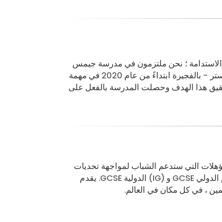
 والاستدامة ؛ نحن ملتزمون في مدرسة جيمس
وينشستر – الفجيرة بهذا العنصر الأساسي من التعليم ، انطلقت مدرسة جيمس وينشستر - بالفجيرة ابتداءً من عام 2020 في مهمة
قيق هذا الهدف وحصلت المدرسة بالفعل على
المؤهلات التي ستدعم الشباب لمواجهة تحديات
الدولي
GCSE
و
(IG)
الدولية
.
يقدم
مين ، في كل مكان في العالم
.